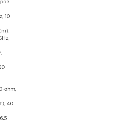
оров
, 10
(m);
GHz,
,
90
50-ohm,
f), 40
6.5
;