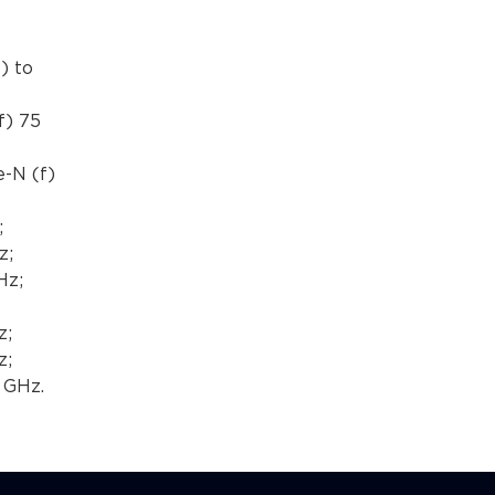
) to
f) 75
-N (f)
;
z;
Hz;
z;
z;
 GHz.