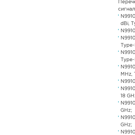
Переч
сигнал
N9910
dBi, T
N9910
N9910
Type-
N9910
Type-
N9910
MHz, 
N9910
N9910
18 GH
N9910
GHz;
N9910
GHz;
N9910