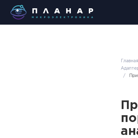
Главна
Адаптер
/
При
Пр
по
ан