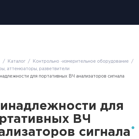
я
/
Каталог
/
Контрольно -измерительное оборудование
/
ы, аттенюаторы, разветвители
надлежности для портативных ВЧ анализаторов сигнала
инадлежности для
ртативных ВЧ
ализаторов сигнала