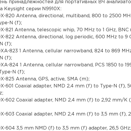
ень принадлежностей для портативных ВЧ анализат
а Keysight серии N9910X:
X-820 Antenna, directional, multiband, 800 to 2500 MHz
ype-N (f);
X-821 Antenna, telescopic whip, 70 MHz to 1 GHz, BNC 
X-822 Antenna, directional, log periodic, 600 MHz to 9 
N (f);
XA-823 1 Antenna, cellular narrowband, 824 to 869 MHz
N (f);
XA-824 1 Antenna, cellular narrowband, PCS 1850 to 19
Type-N (f);
X-825 Antenna, GPS, active, SMA (m);
X-601 Coaxial adapter, NMD 2,4 mm (f) to Type-N (f), 
z;
X-602 Coaxial adapter, NMD 2,4 mm (f) to 2,92 mm/K (
X-603 Coaxial adapter, NMD 2,4 mm (f) to 3,5 mm (f), 2
X-604 3,5 mm NMD (f) to 3,5 mm (f) adapter, 26,5 GHz