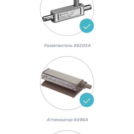
Разветвитель 86205A
Аттенюатор 8496A