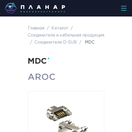
Главная
/
Каталог
/
Соединители и кабельная продукция
/
Соединители D-SUB
/
MDC
MDC
AROC