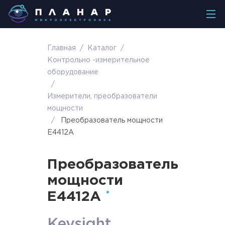
Главная
/
Каталог
/
Контрольно -измерительное
оборудование
/
Измерители, преобразователи
мощности
/
Преобразователь мощности
E4412A
Преобразователь
мощности
E4412A
Keysight