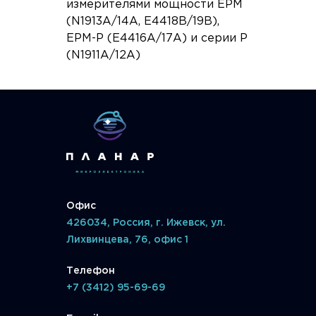
измерителями мощности EPM
(N1913A/14A, E4418B/19B),
EPM-P (E4416A/17A) и серии P
(N1911A/12A)
Офис
426034, Россия, г. Ижевск, ул.
Лихвинцева, 76, офис 1
Телефон
+7 (3412) 95-69-69